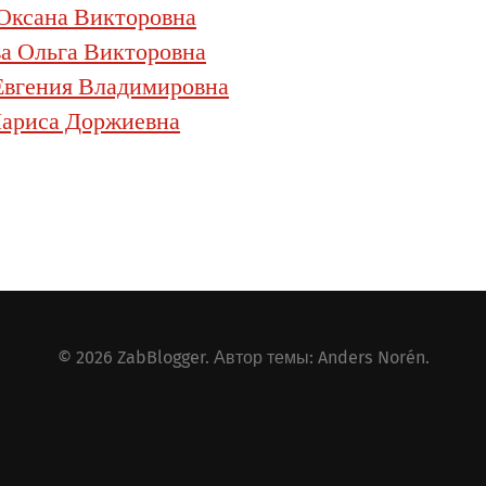
Оксана Викторовна
а Ольга Викторовна
Евгения Владимировна
ариса Доржиевна
© 2026
ZabBlogger
. Автор темы:
Anders Norén
.