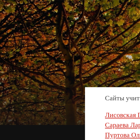
Сайты учит
Лисовская 
Сараева Ла
Пуртова Ол