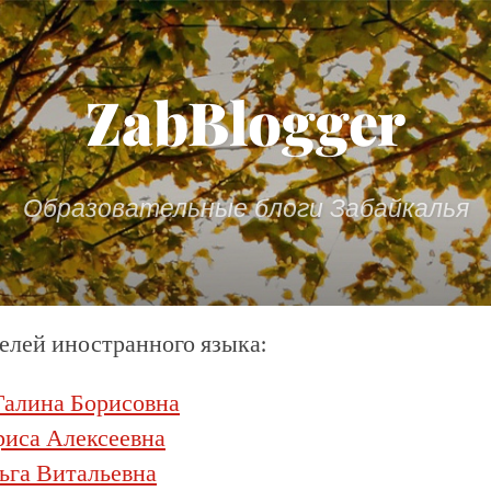
ZabBlogger
Образовательные блоги Забайкалья
елей иностранного языка:
Галина Борисовна
риса Алексеевна
ьга Витальевна