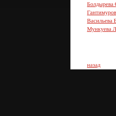
Болдырева 
Гантимуров
Васильева 
Мункуева Л
назад