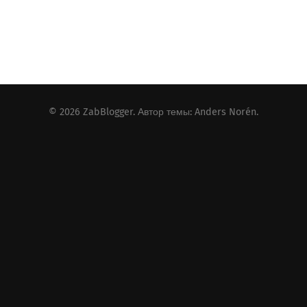
© 2026
ZabBlogger
. Автор темы:
Anders Norén
.