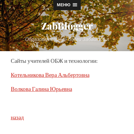
МЕНЮ
ZabBlogger
Образовательные блоги Забайкалья
Сайты учителей ОБЖ и технологии:
Котельникова Вера Альбертовна
Волкова Галина Юрьевна
назад