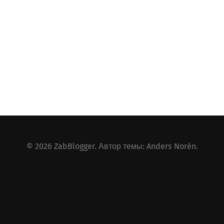
© 2026
ZabBlogger
. Автор темы:
Anders Norén
.