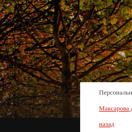
Персональн
Максарова 
назад