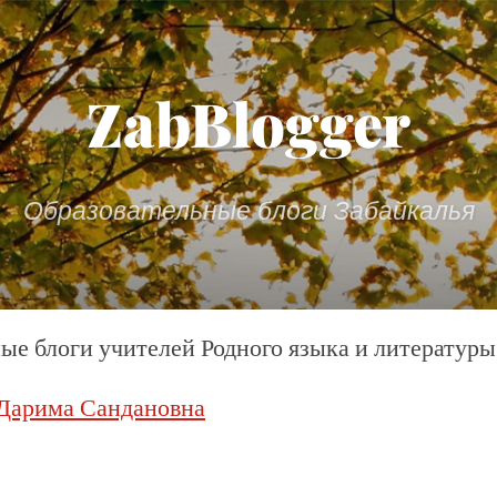
ZabBlogger
Образовательные блоги Забайкалья
ые блоги учителей Родного языка и литературы
Дарима Сандановна