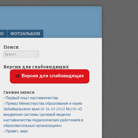
ВО
ФОТОАЛЬБОМ
Поиск
Search
Версия для слабовидящих
Версия для слабовидящих
Свежие записи
Первый опыт наставничества
Приказ Министерства образования и науки
Забайкальского края от 24.03.2022 №270 «О
внедрении системы (целевой модели)
наставничества педагогических работников в
образовательных организациях»
Привет, мир!