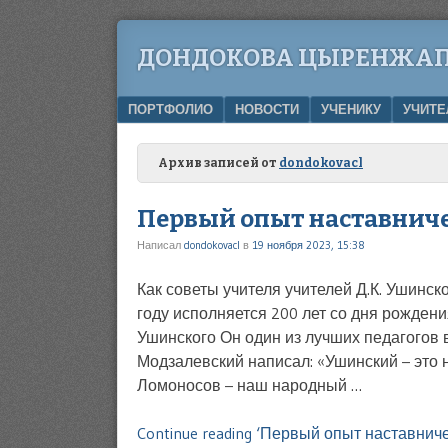
ДОНДОКОВА ЦЫРЕНЖАП
Menu
SKIP TO CONTENT
ПОРТФОЛИО
НОВОСТИ
УЧЕНИКУ
УЧИТ
Архив записей от
dondokovacl
Первый опыт наставнич
Написал
dondokovacl
в
19 ноября 2023, 15:38
Как советы учителя учителей Д.К. Ушинск
году исполняется 200 лет со дня рожден
Ушинского Он один из лучших педагогов в
Модзалевский написал: «Ушинский – это н
Ломоносов – наш народный …
Continue reading ‘Первый опыт наставниче