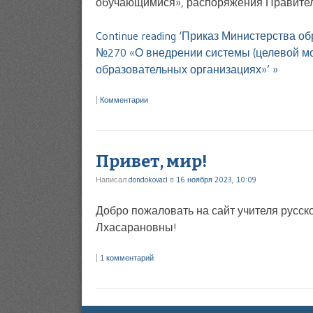
обучающимися», распоряжения Правитель
Continue reading ‘Приказ Министерства о
№270 «О внедрении системы (целевой мо
образовательных организациях»’ »
|
Комментарии
Привет, мир!
Написал
dondokovacl
в
16 ноября 2023, 10:09
Добро пожаловать на сайт учителя русс
Лхасарановны!
|
1 комментарий