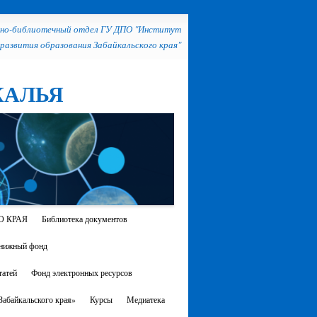
но-библиотечный отдел ГУ ДПО "Институт
развития образования Забайкальского края"
КАЛЬЯ
О КРАЯ
Библиотека документов
нижный фонд
атей
Фонд электронных ресурсов
абайкальского края»
Курсы
Медиатека