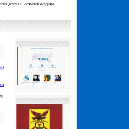
летие детства в Российской Федерации
025
о
ния
. —
78-