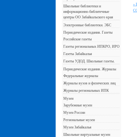
»
Школьные библиотеки и
С
информационно-библитечные
центры ОО Забайкальского края
Электронные библиотеки. ЭБС
Периодические издания. Газеты
Российские газеты
Газеты региональных ИПКРО, ИРО
Газеты Забайкалья
Газеты УДОД. Школьные газеты.
Периодические издания. Журналы
Федеральные журналы
Журналы вузов и физических лиц
Журналы региональных ИПК
Музеи
Зарубежные музеи
Музеи России
Региональные музеи
Музеи Забайкалья
Школьные виртуальные музеи