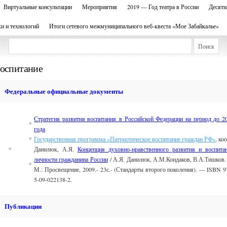
Виртуальные консультации
Мероприятия
2019 — Год театра в России
Десяти
ки и технологий
Итоги сетевого межмуниципального веб-квеста «Мое Забайкалье»
оспитание
Федеральные официальные документы 
Стратегия развития воспитания в Российской Федерации на период до 2
года
Государственная программа «Патриотическое воспитание граждан РФ»
, ко
Данилюк, А.Я.
Концепция духовно-нравственного развития и воспита
личности гражданина России
/ А.Я. Данилюк, А.М.Кондаков, В.А.Тишков
М.: Просвещение, 2009.- 23с.- (Стандарты второго поколения). — ISBN 9
5-09-022138-2.
Публикации