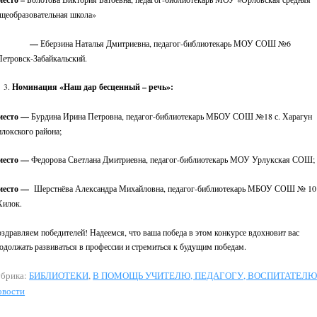
щеобразовательная школа»
—
Еберзина Наталья Дмитриевна, педагог-библиотекарь МОУ СОШ №6
Петровск-Забайкальский.
Номинация «Наш дар бесценный – речь»:
место —
Бурдина Ирина Петровна, педагог-библиотекарь МБОУ СОШ №18 с. Харагун
локского района;
место —
Федорова Светлана Дмитриевна, педагог-библиотекарь МОУ Урлукская СОШ;
место —
Шерстнёва Александра Михайловна, педагог-библиотекарь МБОУ СОШ № 10
Хилок.
здравляем победителей! Надеемся, что ваша победа в этом конкурсе вдохновит вас
одолжать развиваться в профессии и стремиться к будущим победам.
брика:
БИБЛИОТЕКИ
,
В ПОМОЩЬ УЧИТЕЛЮ, ПЕДАГОГУ, ВОСПИТАТЕЛ
овости