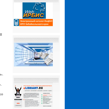
ОШ
я».
»,
10