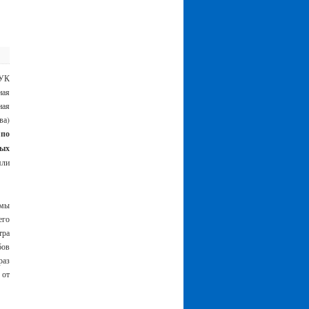
УК
ая
ная
ва)
 по
ых
яли
мы
его
тра
бов
раз
 от