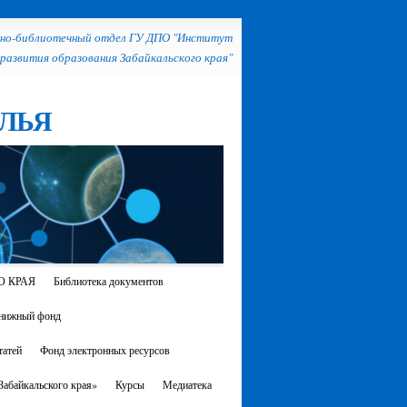
но-библиотечный отдел ГУ ДПО "Институт
развития образования Забайкальского края"
ЛЬЯ
О КРАЯ
Библиотека документов
нижный фонд
атей
Фонд электронных ресурсов
абайкальского края»
Курсы
Медиатека