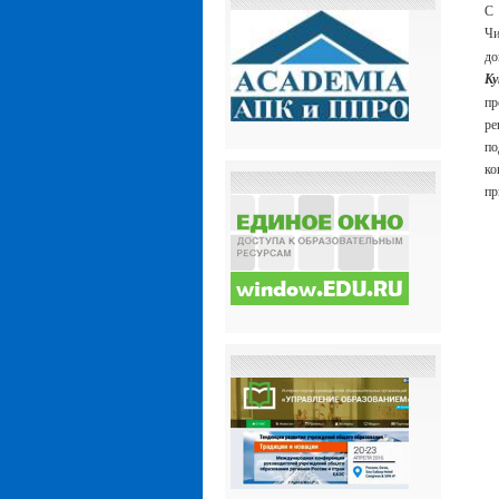
С 
Ч
до
К
пр
р
по
ко
пр