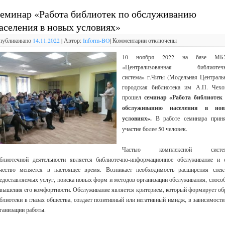
еминар «Работа библиотек по обслуживанию
аселения в новых условиях»
публиковано
14.11.2022
|
Автор:
Inform-BO
|
Комментарии
отключены
10 ноября 2022 на базе МБ
«Централизованная библиотечн
система» г.Читы (Модельная Централь
городская библиотека им А.П. Чехо
прошел
семинар «Работа библиотек
обслуживанию населения в нов
условиях».
В работе семинара прин
участие более 50 человек.
Частью комплексной систе
блиотечной деятельности является библиотечно-информационное обслуживание и 
чество меняется в настоящее время. Возникает необходимость расширения спек
едоставляемых услуг, поиска новых форм и методов организации обслуживания, спосо
вышения его комфортности. Обслуживание является критерием, который формирует об
блиотеки в глазах общества, создает позитивный или негативный имидж, в зависимости
ганизации работы.