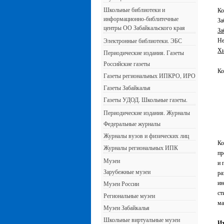
Школьные библиотеки и
Ко
информационно-библитечные
За
центры ОО Забайкальского края
За
Не
Электронные библиотеки. ЭБС
Хи
Периодические издания. Газеты
Российские газеты
Ко
Газеты региональных ИПКРО, ИРО
Газеты Забайкалья
Газеты УДОД. Школьные газеты.
Периодические издания. Журналы
Федеральные журналы
Журналы вузов и физических лиц
Ко
Журналы региональных ИПК
пр
Музеи
и 
Зарубежные музеи
ра
ин
Музеи России
ст
Региональные музеи
ма
Музеи Забайкалья
Школьные виртуальные музеи
И