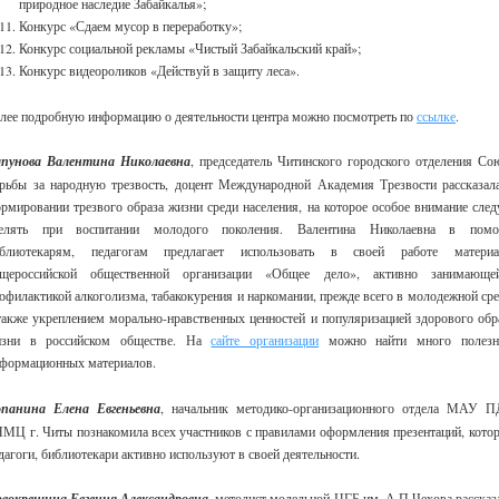
природное наследие Забайкалья»;
Конкурс «Сдаем мусор в переработку»;
Конкурс социальной рекламы «Чистый Забайкальский край»;
Конкурс видеороликов «Действуй в защиту леса».
лее подробную информацию о деятельности центра можно посмотреть по
ссылке
.
пунова Валентина Николаевна
, председатель Читинского городского отделения Со
рьбы за народную трезвость, доцент Международной Академия Трезвости рассказал
рмировании трезвого образа жизни среди населения, на которое особое внимание след
делять при воспитании молодого поколения. Валентина Николаевна в пом
иблиотекарям, педагогам предлагает использовать в своей работе матери
щероссийской общественной организации «Общее дело», активно занимающе
офилактикой алкоголизма, табакокурения и наркомании, прежде всего в молодежной сре
также укреплением морально-нравственных ценностей и популяризацией здорового обр
изни в российском обществе. На
сайте организации
можно найти много полез
формационных материалов.
панина Елена Евгеньевна
, начальник методико-организационного отдела МАУ 
МЦ г. Читы познакомила всех участников с правилами оформления презентаций, кото
дагоги, библиотекари активно используют в своей деятельности.
вокрещина Евгения Александровна
, методист модельной ЦГБ им. А.П.Чехова рассказ