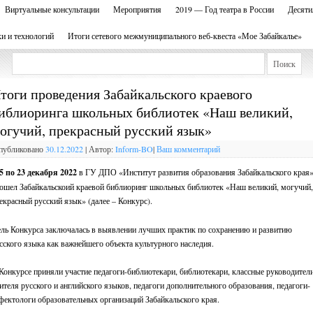
Виртуальные консультации
Мероприятия
2019 — Год театра в России
Десяти
ки и технологий
Итоги сетевого межмуниципального веб-квеста «Мое Забайкалье»
тоги проведения Забайкальского краевого
иблиоринга школьных библиотек «Наш великий,
огучий, прекрасный русский язык»
публиковано
30.12.2022
|
Автор:
Inform-BO
|
Ваш комментарий
5 по 23 декабря 2022
в ГУ ДПО «Институт развития образования Забайкальского края
ошел Забайкальскоий краевой библиоринг школьных библиотек «Наш великий, могучий
екрасный русский язык» (далее – Конкурс).
ль Конкурса заключалась в выявлении лучших практик по сохранению и развитию
сского языка как важнейшего объекта культурного наследия.
Конкурсе приняли участие педагоги-библиотекари, библиотекари, классные руководители
ителя русского и английского языков, педагоги дополнительного образования, педагоги-
фектологи образовательных организаций Забайкальского края.