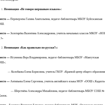
Номинация «Не говори шершавым языком»:
место —
Переверзева Галина Анатольевна, педагог-библиотекарь МБОУ Буйлэсанская
ОШ.
место —
Золотарёва Валентина Александровна, учитель начальных классов МКОУ «Н
 3»
Номинация «Как правильно по-русски?»:
место —
Игумнова Вера Владимировна, педагог-библиотекарь МБОУ «Мангутская
ОШ»;
Колобкова Елена Борисовна, учитель ГКОУ «Краевой центр общего образовни
место —
Антипьева Елена Сергеевна, учитель английского языка МОУ «ООШ с.Кадахта
 Шерстнёва Александра Михайловна, педагог-библиотекарь МБОУ СОШ № 
Хилок.
место –
Болотова Виктория Батоевна, педагог-библиотекарь МОУ «Орловская средняя