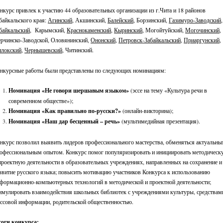
нкурс привлек к участию 44 образовательных организации из г.Чита и 18 районов
байкальского края:
Агинский
, Акшинский,
Балейский
, Борзинский,
Газимуро-Заводский
,
байкальский
, Карымский,
Краснокаменский
,
Кыринский
, Могойтуйский,
Могочинский
,
рчинско-Заводской, Оловянинский,
Ононский
,
Петровск-Забайкальский
,
Приаргунский
,
локский
,
Чернышевский
, Читинский.
нкурсные работы были представлены по следующих номинациям:
Номинация «Не говори шершавым языком»
(эссе на тему «Культура речи в
современном обществе»);
Номинация «Как правильно по-русски?»
(онлайн-викторина);
Номинация «Наш дар бесценный – речь»
(мультимедийная презентация).
нкурс позволил выявить лидеров профессионального мастерства, обменяться актуальн
офессиональным опытом. Конкурс помог популяризировать и инициировать методическ
проектную деятельности в образовательных учреждениях, направленных на сохранение и
звитие русского языка; повысить мотивацию участников Конкурса к использованию
формационно-компьютерных технологий в методической и проектной деятельности;
имулировать взаимодействия школьных библиотек с учреждениями культуры, средствам
ссовой информации, родительской общественностью.
тоги конкурса: