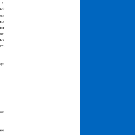
 г.
ный
ра»
мых
ают
ние
вых
ять
оды
ана
ним