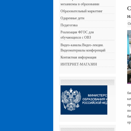
механизмы в образовании
С
Образовательный маркетинг
н
Одаренные дети
О
Педагогика
Реализация ФГОС для
обучающихся с ОВЗ
Видео-каналы.Видео-лекции.
Видеоматериалы конференций
Контактная информация
ИНТЕРНЕТ-МАГАЗИН
би
ка
пр
по
би
ор