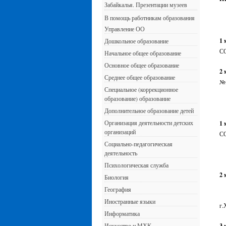
Забайкалья. Презентации музеев
В помощь работникам образования
Управление ОО
1 
Дошкольное образование
С
Начальное общее образование
Основное общее образование
2 
Среднее общее образование
№
Специальное (коррекционное
образование) образование
Дополнительное образование детей
Организация деятельности детских
1 
организаций
С
Социально-педагогическая
деятельность
— 
Психологическая служба
2 
Биология
География
—
Иностранные языки
г.
Информатика
Искусство и МХК
3 