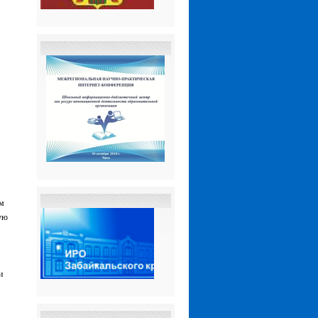
ым
ую
и