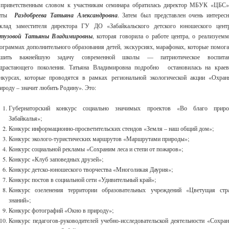
приветственным словом к участникам семинара обратилась директор МБУК «ЦБС»
иты
Раздобреева Татьяна Александровна
. Затем был представлен очень интерес
клад заместителя директора ГУ ДО «Забайкальского детского юношеского цент
утузовой Татьяны Владимировны
, которая говорила о работе центра, о реализуем
ограммах дополнительного образования детей, экскурсиях, марафонах, которые помог
ешить важнейшую задачу современной школы — патриотическое воспита
драстающего поколения. Татьяна Владимировна подробно остановилась на крае
нкурсах, которые проводятся в рамках региональной экологической акции «Охран
ироду – значит любить Родину». Это:
Губернаторский конкурс социально значимых проектов «Во благо прир
Забайкалья»;
Конкурс информационно-просветительских стендов «Земля – наш общий дом»;
Конкурс эколого-туристических маршрутов «Маршрутами природы»;
Конкурс социальной рекламы «Сохраним леса и степи от пожаров»;
Конкурс «Клуб заповедных друзей»;
Конкурс детско-юношеского творчества «Многоликая Даурия»;
Конкурс постов в социальной сети «Удивительный край»;
Конкурс озеленения территории образовательных учреждений «Цветущая стр
знаний»;
Конкурс фотографий «Окно в природу»;
Конкурс педагогов-руководителей учебно-исследовательской деятельности «Сохра