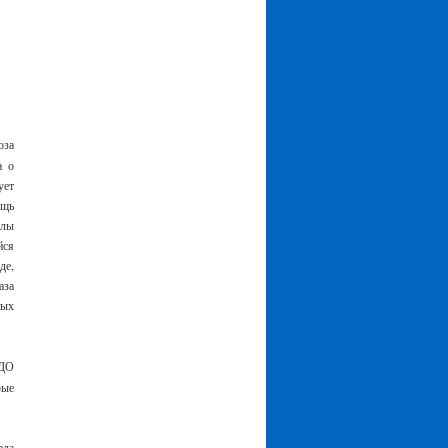
юза
а о
ует
ощь
алы
йся
де,
аза
ных
ПДО
рые
ала