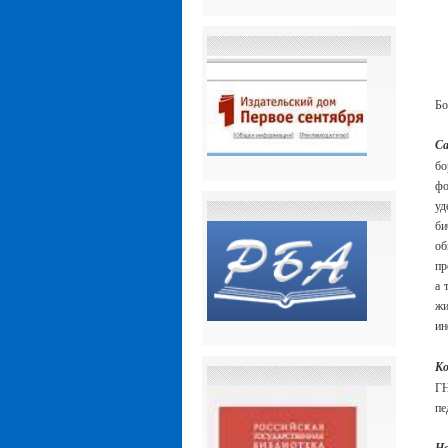
Бо
Са
бо
фо
у
б
об
пр
а 
ж
ин
Ко
ГН
пе
Но