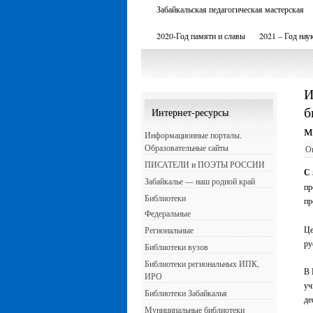
Забайкальская педагогическая мастерская
2020-Год памяти и славы
2021 – Год нау
И
б
Интернет-ресурсы
м
Информационные порталы.
Образовательные сайты
О
ПИСАТЕЛИ и ПОЭТЫ РОССИИ
С 
Забайкалье — наш родной край
пр
Библиотеки
пр
Федеральные
Це
Региональные
ру
Библиотеки вузов
Библиотеки региональных ИПК,
В 
ИРО
уч
Библиотеки Забайкалья
де
Муниципальные библиотеки