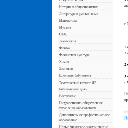
об
История и обществознание
Литература и русский язык
Математика
г.
Музыка
ОБЖ
Технология
1 
Физика
Хи
Физическая культура
Химия
2 
Экология
Школьная библиотека
3 
г.
Тематический каталог ИР
Библиотечное дело
По
Воспитание
пр
Государственно-общественное
управление образованием
Ру
Дополнительное профессиональное
Н
образование
Новые финансово-экономические