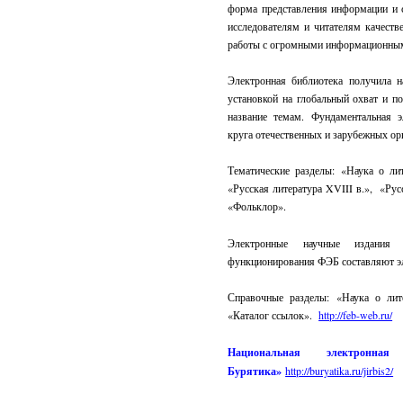
форма представления информации и 
исследователям и читателям качеств
работы с огромными информационны
Электронная библиотека получила на
установкой на глобальный охват и п
название темам. Фундаментальная э
круга отечественных и зарубежных ор
Тематические разделы: «Наука о лит
«Русская литература XVIII в.», «Рус
«Фольклор».
Электронные научные издания
функционирования ФЭБ составляют э
Справочные разделы:
«Наука о лите
«Каталог ссылок».
http://feb-web.ru/
Национальная электронн
Бурятика»
http://buryatika.ru/jirbis2/