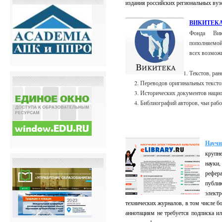
издания российских региональных ву
ВИКИТЕК
Фонда Вик
пополняемой
всех возмож
Текстов, ран
Переводов оригинальных тексто
Исторических документов нацио
Библиографий авторов, чьи рабо
Научн
крупн
науки
рефер
публ
элект
технических журналов, в том числе б
аннотациям не требуется подписка и