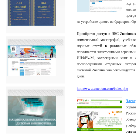
под у
компь
програ
на устройстве одного из браузеров: Ope
Приобретая доступ в ЭБС Znanium.co
наименований монографий, учебнико
научных статей в различных обл
пополняется электронными версиями
ИНФРА-М, коллекциями книг и жу
произведениями отдельных авторо
системой Znanium.com рекомендуется
дней.
http://www.znanium.com/index.php
Элект
образ
Росси
объед
учебн
отвеч