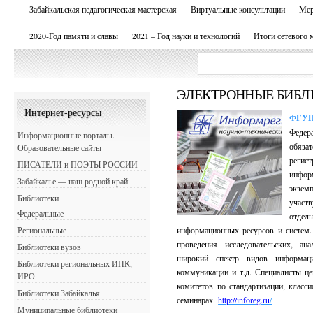
Забайкальская педагогическая мастерская
Виртуальные консультации
Мер
2020-Год памяти и славы
2021 – Год науки и технологий
Итоги сетевого 
ЭЛЕКТРОННЫЕ БИБЛ
Интернет-ресурсы
ФГУП
Феде
Информационные порталы.
обяза
Образовательные сайты
регис
ПИСАТЕЛИ и ПОЭТЫ РОССИИ
инфор
Забайкалье — наш родной край
экзем
Библиотеки
участ
Федеральные
отде
Региональные
информационных ресурсов и систе
проведения исследовательских, ан
Библиотеки вузов
широкий спектр видов информаци
Библиотеки региональных ИПК,
коммуникации и т.д. Специалисты ц
ИРО
комитетов по стандартизации, класс
Библиотеки Забайкалья
семинарах
.
http://inforeg.ru
/
Муниципальные библиотеки