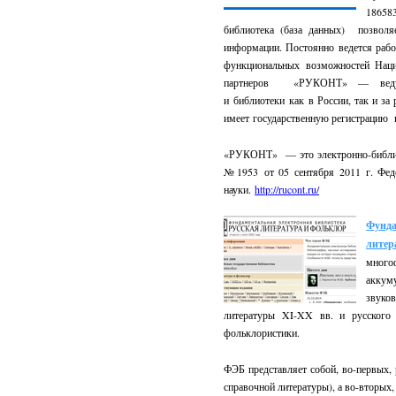
1865
библиотека (база данных) позволя
информации. Постоянно ведется раб
функциональных возможностей Нац
партнеров «РУКОНТ» — ведущи
и библиотеки как в России, так и 
имеет государственную регистрацию 
«РУКОНТ» — это электронно-библио
№1953 от 05 сентября 2011 г. Фед
науки.
http://rucont.ru/
Фунда
лите
мног
аккум
звуко
литературы XI-XX вв. и русского 
фольклористики.
ФЭБ представляет собой, во-первых, 
справочной литературы), а во-вторых