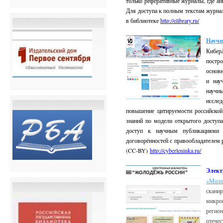
только реферативные журналы, где а
Для доступа к полным текстам журна
в библиотеке
http://elibrary.ru/
Научн
Кибер
постр
основ
и нау
науч
иссле
повышение цитируемости российско
знаний по модели открытого доступа
доступ к научным публикациями 
договорённостей с правообладателем 
(CC-BY)
http://cyberleninka.ru/
Элек
«Моло
скан
микро
реги
отече