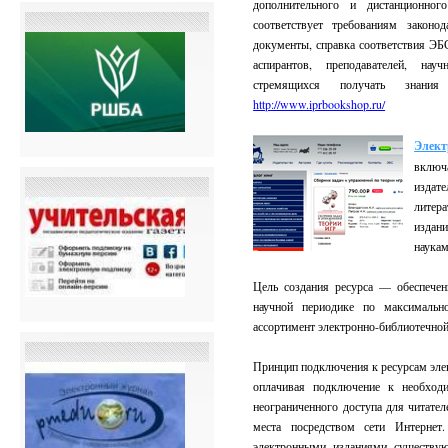
дополнительного и дистанционно
соответствует требованиям законо
документы, справка соответствия ЭБ
аспирантов, преподавателей, на
стремящихся получать знания
http://www.iprbookshop.ru/
Элект
вклю
издате
литер
издан
наукам
Цель создания ресурса — обеспечен
научной периодике по максимальн
ассортимент электронно-библиотечной
Принцип подключения к ресурсам эле
оплачивая подключение к необхо
неограниченного доступа для читате
места посредством сети Интернет.
электронными изданиями существую