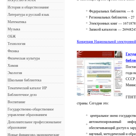
История и обществознание
Федеральных библиотек — 6
Литература и русский язык
Региональных библиотек – 27
Математика
Электронных книг — 1671878
Музыка
Записей каталогов — 2694824
ОБЖ
Кон­цеп­ция На­ци­о­наль­ной элек­трон­ной
Технология
Физика
Госуд
Физическая культура
библи
Химия
Поста
года н
Экология
СССР. 
Школьная библиотека
Минист
Тематический каталог ИР
Библиотечное дело
ГПНТБ
Воспитание
страны. Сегодня это:
Государственно-общественное
управление образованием
центральное звено государств
автоматизированный инф
Дополнительное профессиональное
образование
обеспечивающий доступ к зар
научный, методический и обра
Новые финансово-экономические