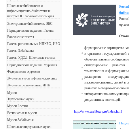
Школьные библиотеки и
Рос
информационно-библитечные
библи
центры ОО Забайкальского края
Росси
Электронные библиотеки. ЭБС
органи
Периодические издания. Газеты
Основ
Российские газеты
Газеты региональных ИПКРО, ИРО
формирование партнерства ме
Газеты Забайкалья
и органами государственной 
Газеты УДОД. Школьные газеты.
образовательным сообществом
Периодические издания. Журналы
стимулирование развития
тематических информационных
Федеральные журналы
расширение международ
Журналы вузов и физических лиц
межведомственных связей в ц
Журналы региональных ИПК
развитие методико-правовой б
Музеи
информационно-коммуника
Зарубежные музеи
документных коллекций.
Музеи России
http://www.aselibrary.ru/index.html
Региональные музеи
Музеи Забайкалья
Нацио
Школьные виртуальные музеи