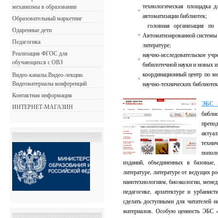
технологическая площадка д
механизмы в образовании
автоматизации библиотек;
Образовательный маркетинг
головная организация по 
Одаренные дети
Автоматизированной системы 
Педагогика
литературе;
Реализация ФГОС для
научно-исследовательское уч
обучающихся с ОВЗ
бибилотечной науки и новых 
координационный центр по м
Видео-каналы.Видео-лекции.
Видеоматериалы конференций
научно-технических библиотек
Контактная информация
ЭБС 
ИНТЕРНЕТ-МАГАЗИН
библио
препод
актуал
технич
попол
изданий, объединенных в базовые,
литературе, литературе от ведущих ро
нанотехнологиям, биоэкологии, менед
педагогике, архитектуре и урбани
сделать доступными для читателей 
материалов. Особую ценность ЭБС 