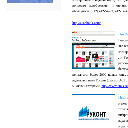
вопросам приобретения и оплаты 
обращаться: (812) 412-54-93, 412-14-
http://e.lanbook.com/
ЛитРе
России
являе
элект
ЛитРе
русско
беспл
появляется более 2000 новых книг.
издательствами России (Эксмо, АСТ,
многими авторами.
http://www.litres.r
Наци
межот
техно
цифро
издан
мульт