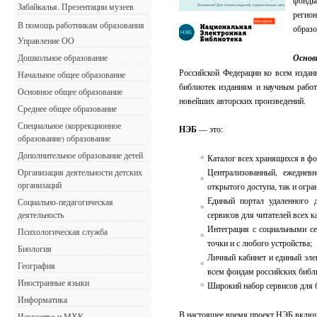
фонд
Забайкалья. Презентации музеев
регион
В помощь работникам образования
образо
Управление ОО
Основ
Дошкольное образование
Российской Федерации ко всем изда
Начальное общее образование
библиотек изданиям и научным работ
Основное общее образование
новейших авторских произведений.
Среднее общее образование
Специальное (коррекционное
НЭБ
— это:
образование) образование
Дополнительное образование детей
Каталог всех хранящихся в фо
Организация деятельности детских
Централизованный, ежеднев
организаций
открытого доступа, так и огр
Единый портал удаленного д
Социально-педагогическая
деятельность
сервисов для читателей всех к
Интеграция с социальными с
Психологическая служба
точки и с любого устройства;
Биология
Личный кабинет и единый эле
География
всем фондам российских библ
Иностранные языки
Широкий набор сервисов для б
Информатика
В настоящее время проект НЭБ включ
Искусство и МХК