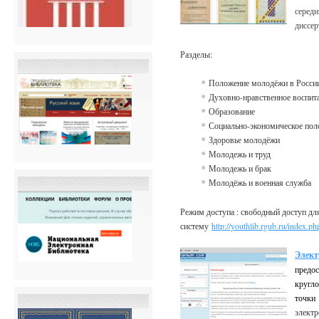
середи
диссер
Разделы:
Положение молодёжи в Росси
Духовно-нравственное воспит
Образование
Социально-экономическое по
Здоровье молодёжи
Молодежь и труд
Молодежь и брак
Молодёжь и военная служба
Режим доступа : свободный доступ для
систему
http://youthlib.rgub.ru/index.ph
Элек
пред
кругл
точки
элект