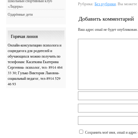
Школьный спортивный клуб
Рубрика:
Без рубрики
. Вы можете
«Лидеры»
Одарённые дети
Добавить комментарий
Ваш адрес email не будет опубликован.
Горячая линия
Онлайн-консультацию психолога и
соцпедагога для родителей и
обучающихся можно получить по
телефонам: Касаткина Екатерина
Сергеевна- психолог, тел- 8914 464
33 30; Гулько Виктория Львовна-
социальный педагог, тел-8914 529
46 93
Сохранить моё имя, email и адрес