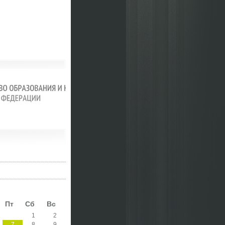
Пт
Сб
Вс
1
2
7
8
9