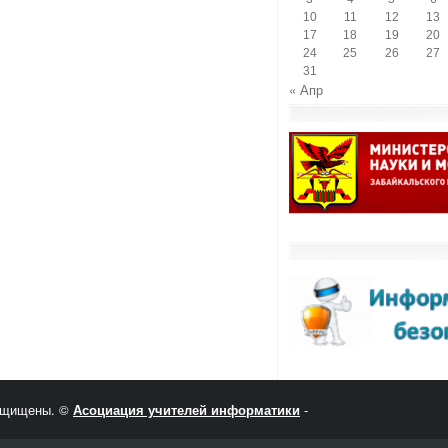
10
11
12
13
17
18
19
20
24
25
26
27
31
« Апр
защищены. ©
Асоциация учителей информатики
-