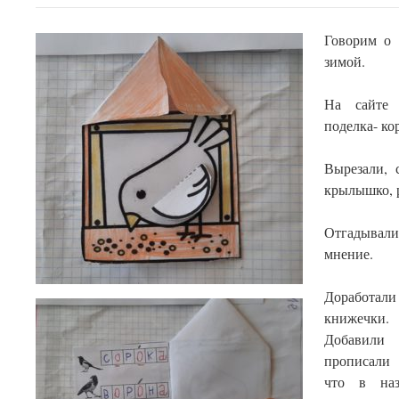
Говорим о 
зимой.
На сайте P
поделка- ко
Вырезали, 
крылышко, 
Отгадывал
мнение.
Доработали 
книжечки.
Добавили 
прописали 
что в наз