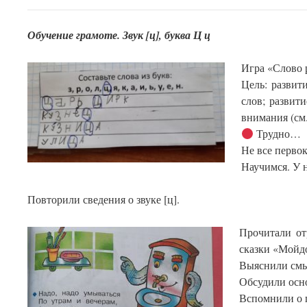
Обучение грамоте. Звук [ц], буква Ц ц
Игра «Слово 
Цель: развит
слов; развит
внимания (см.
Трудно…
Не все перво
Научимся. У н
Повторили сведения о звуке [ц].
Прочитали от
сказки «Мойд
Выяснили смы
Обсудили осн
Вспомнили о 