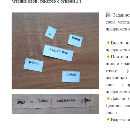
Чтение слов, текстов с буквой З з
Задание:
свои места
предложении
Восст
предложен
Повторил
пишем с за
точку (
восклицател
слова в п
предложени
Давали х
Делили сло
слоги
Вырезали