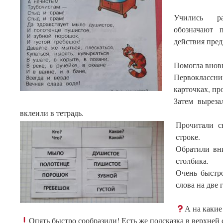
Учились ра
обозначают 
действия пред
Помогла вновь
Первоклассн
карточках, пр
Затем выреза
вклеили в тетрадь.
Прочитали с
строке.
Обратили вни
столбика.
Очень быстро
слова на две 
А на какие
Опять быстро сообразили! Есть же подсказка в верхней 