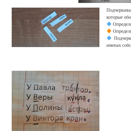
Подчеркив
которые обо
Определя
Определя
Подчер
именах соб