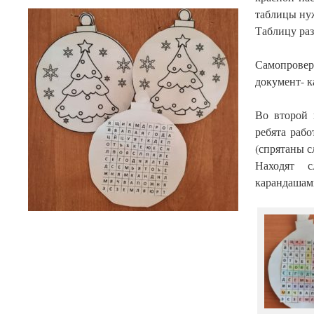
таблицы нуж
Таблицу раз
Самопров
документ- к
Во второй 
ребята раб
(спрятаны с
Находят с
карандашам