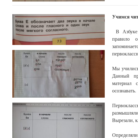
Учимся чит
В Азбуке 
правило о
запоми
первоклассн
Мы учились 
Данный пр
материал с
осознавать.
Первоклас
размышлял
Вырезали, к
️Определял