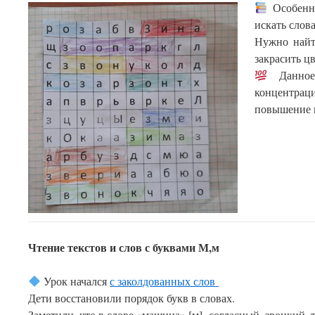
Особенно
искать слов
Нужно найти
закрасить 
Данное 
концентрац
повышение и
Чтение текстов и слов с буквами М,м
Урок начался
с заколдованных слов
Дети восстановили порядок букв в словах.
Заметили, что в слове «машина» [м]- согласный, звонкий,