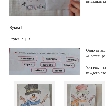
выделили кр
Буква Г г
Звуки [г’], [г]
Одно из зад
«Составь ра
Читали, в
каждого сло