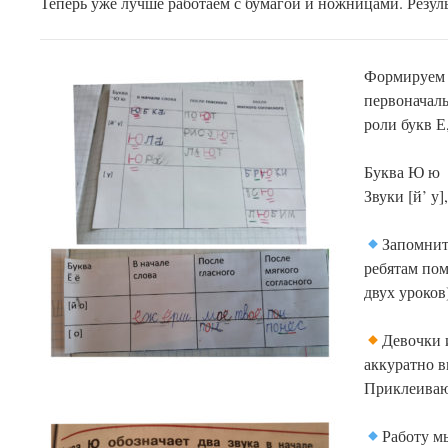
Теперь уже лучше работаем с бумагой и ножницами. Резуль
Формиру
первоначал
роли
букв Е
Буква Ю ю
Звуки [й’ у],
Запомнит
ребятам пом
двух уроков)
Девочки 
аккуратно в
Приклеивают
Работу м