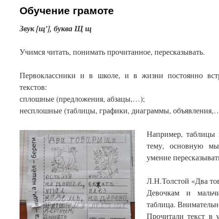
Обучение грамоте
Звук [щ’], буква Щ щ
Учимся читать, понимать прочитанное, пересказывать.
Первоклассники и в школе, и в жизни постоянно вст
текстов:
️сплошные (предложения, абзацы,…);
️несплошные (таблицы, графики, диаграммы, объявления,…
Например, таблицы 
тему, основную мы
умение пересказыват
Л.Н.Толстой «Два т
Девочкам и мальч
таблица. Внимательн
Прочитали текст в у