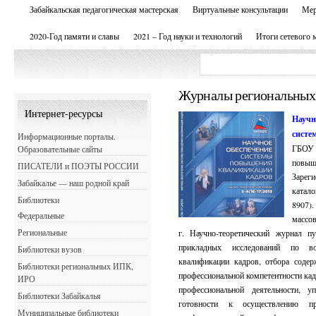
Забайкальская педагогическая мастерская
Виртуальные консультации
Мер
2020-Год памяти и славы
2021 – Год науки и технологий
Итоги сетевого 
Журналы региональны
Интернет-ресурсы
Научн
сист
Информационные порталы.
ГБОУ 
Образовательные сайты
повыш
ПИСАТЕЛИ и ПОЭТЫ РОССИИ
Зарег
Забайкалье — наш родной край
катал
Библиотеки
8907)
Федеральные
массо
Региональные
г. Научно-теоретический журнал пу
прикладных исследований по в
Библиотеки вузов
квалификации кадров, отбора соде
Библиотеки региональных ИПК,
профессиональной компетентности кад
ИРО
профессиональной деятельности, у
Библиотеки Забайкалья
готовности к осуществлению про
Муниципальные библиотеки