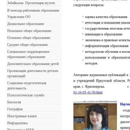
Забайкалья. Презентации музеев
следующие вопросы:
В помощь работникам образования
оценка качества образования
Управление ОО
аттестация и повышение квал
Дошкольное образование
государственная итоговая атт
Начальное общее образование
инновации в образовании
Основное общее образование
экономика и правовые аспект
Среднее общее образование
информатизация образования
методология обучения и восп
Специальное (коррекционное
образование) образование
использование в образовате
методов.
Дополнительное образование детей
Организация деятельности детских
Авторами журнальных публикаций в 20
организаций
и учреждений Иркутской области, Ре
Социально-педагогическая
края, г. Красноярска, г. 
деятельность
01-16-05-41-50.html
Психологическая служба
Биология
Науч
География
созда
постр
Иностранные языки
диало
Информатика
п
Искусство и МХК