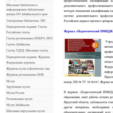
профессиональной квалификации к
Школьные библиотеки и
дополнительного профессиональног
информационно-библитечные
методов повышения квалификации кад
центры ОО Забайкальского края
системе дополнительного професси
Электронные библиотеки. ЭБС
Российском индексе научного цитир
Периодические издания. Газеты
Журнал «Педагогический ИМИДЖ
Российские газеты
Газеты региональных ИПКРО, ИРО
Учреди
Газеты Забайкалья
автон
Газеты УДОД. Школьные газеты.
профе
специ
Периодические издания. Журналы
област
Федеральные журналы
Феде
Журналы вузов и физических лиц
инфор
Журналы региональных ИПК
Иркут
Музеи
номер: ПИ № ТУ 38-00347. Журнал вых
Зарубежные музеи
В журнале «Педагогический ИМИДЖ
Музеи России
образования, опыт работы лучших ре
Региональные музеи
Иркутской области, публикуются стат
Музеи Забайкалья
другие материалы, необходимые 
Школьные виртуальные музеи
образовательных организаций всех