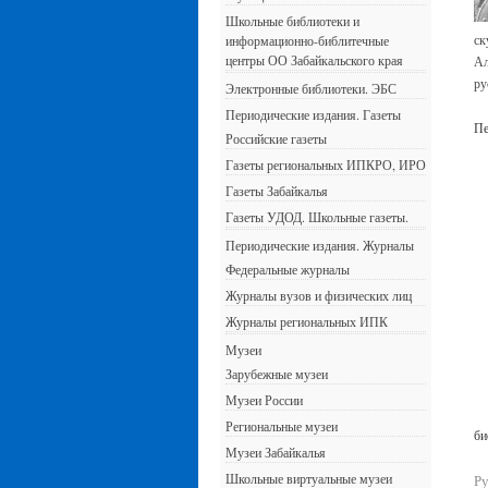
Школьные библиотеки и
ск
информационно-библитечные
центры ОО Забайкальского края
Ал
ру
Электронные библиотеки. ЭБС
Периодические издания. Газеты
Пе
Российские газеты
Газеты региональных ИПКРО, ИРО
Газеты Забайкалья
Газеты УДОД. Школьные газеты.
Периодические издания. Журналы
Федеральные журналы
Журналы вузов и физических лиц
Журналы региональных ИПК
Музеи
Зарубежные музеи
Музеи России
Та
Региональные музеи
би
Музеи Забайкалья
Школьные виртуальные музеи
Ру