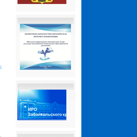
 1
Ю
,