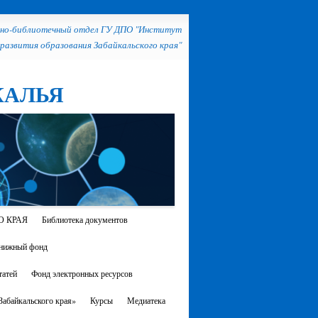
но-библиотечный отдел ГУ ДПО "Институт
развития образования Забайкальского края"
КАЛЬЯ
О КРАЯ
Библиотека документов
нижный фонд
атей
Фонд электронных ресурсов
абайкальского края»
Курсы
Медиатека