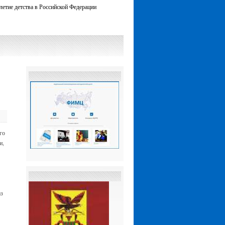
летие детства в Российской Федерации
го
и,
аз