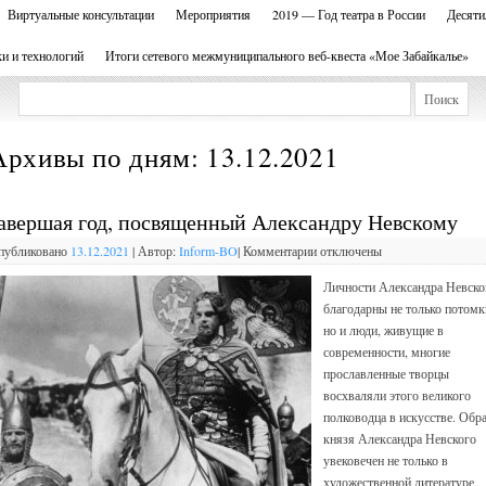
Виртуальные консультации
Мероприятия
2019 — Год театра в России
Десяти
ки и технологий
Итоги сетевого межмуниципального веб-квеста «Мое Забайкалье»
Архивы по дням:
13.12.2021
авершая год, посвященный Александру Невскому
публиковано
13.12.2021
|
Автор:
Inform-BO
|
Комментарии
отключены
Личности Александра Невско
благодарны не только потомк
но и люди, живущие в
современности, многие
прославленные творцы
восхваляли этого великого
полководца в искусстве. Обр
князя Александра Невского
увековечен не только в
художественной литературе,