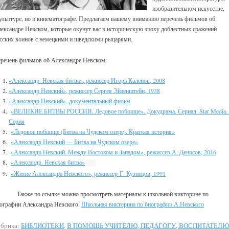
изобразительном искусстве,
ульптуре, но и кинематографе. Предлагаем вашему вниманию перечень фильмов об
ександре Невском, которые окунут вас в историческую эпоху доблестных сражений
сских воинов с немецкими и шведскими рыцарями.
речень фильмов об Александре Невском:
«Александр. Невская битва», режиссер Игорь Калёнов, 2008
«Александр Невский», режиссер Сергея Эйзенштейн, 1938
«Александр Невский», документальный фильм
«ВЕЛИКИЕ БИТВЫ РОССИИ. Ледовое побоище». Докудрама. Сериал. Star Media.
Серия
«Ледовое побоище (Битва на Чудском озере). Краткая история»
«Александр Невский — Битва на Чудском озере»
«Александр Невский. Между Востоком и Западом», режиссер А. Денисов, 2016
«Александр. Невская битва»
«Житие Александра Невского», режиссер Г. Кузнецов, 1991
кже по ссылке можно просмотреть материалы к школьной викторине по
ографии Александра Невского:
Школьная викторина по биографии А.Невского
брика:
БИБЛИОТЕКИ
,
В ПОМОЩЬ УЧИТЕЛЮ, ПЕДАГОГУ, ВОСПИТАТЕЛ