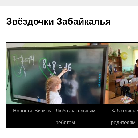
Перейти
к
Звёздочки Забайкалья
содержимому
Новости
Визитка
Любознательным
Заботливы
ребятам
родителям