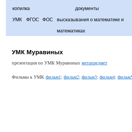
копилка
документы
УМК
ФГОС
ФОС
высказывания о математике и
математиках
УМК Муравиных
презентация по УМК Муравиных
метапредмет
Фильмы к УМК
фильм1
;
фильм2
;
фильм3
;
фильм4
;
фильм