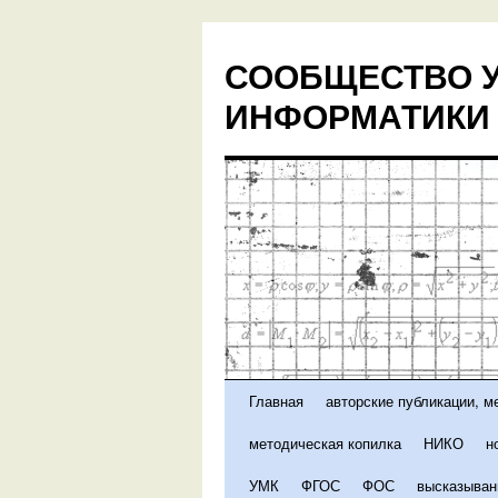
Перейти
к
СООБЩЕСТВО У
содержимому
ИНФОРМАТИКИ 
Главная
авторские публикации, м
методическая копилка
НИКО
н
УМК
ФГОС
ФОС
высказыван