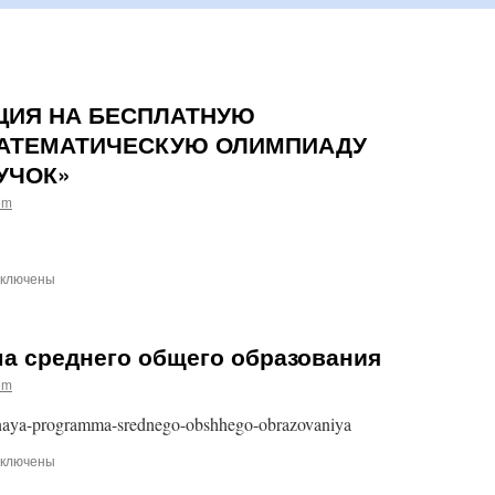
ЦИЯ НА БЕСПЛАТНУЮ
АТЕМАТИЧЕСКУЮ ОЛИМПИАДУ
УЧОК»
em
ключены
писи
КРЫТА
ГИСТРАЦИЯ
а среднего общего образования
СПЛАТНУЮ
em
СЕРОССИЙСКУЮ
ТЕМАТИЧЕСКУЮ
lnaya-programma-srednego-obshhego-obrazovaniya
ЛИМПИАДУ
ВОЛШЕБНЫЙ
ключены
НДУЧОК»
писи