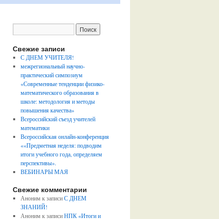
Свежие записи
С ДНЕМ УЧИТЕЛЯ!
межрегиональный научно-
практический симпозиум
«Современные тенденции физико-
математического образования в
школе: методология и методы
повышения качества»
Всероссийский съезд учителей
математики
Всероссийская онлайн-конференция
««Предметная неделя: подводим
итоги учебного года, определяем
перспективы».
ВЕБИНАРЫ МАЯ
Свежие комментарии
Аноним
к записи
С ДНЕМ
ЗНАНИЙ!
Аноним
к записи
НПК «Итоги и