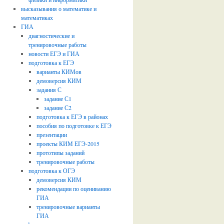
высказывания о математике и
математиках
ГИА
диагностические и
тренировочные работы
новости ЕГЭ и ГИА
подготовка к ЕГЭ
варианты КИМов
демоверсия КИМ
задания С
задание С1
задание С2
подготовка к ЕГЭ в районах
пособия по подготовке к ЕГЭ
презентации
проекты КИМ ЕГЭ-2015
прототипы заданий
тренировочные работы
подготовка к ОГЭ
демоверсия КИМ
рекомендации по оцениванию
ГИА
тренировочные варианты
ГИА