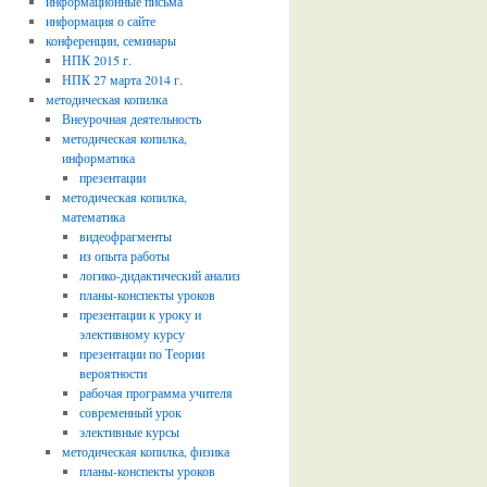
информационные письма
информация о сайте
конференции, семинары
НПК 2015 г.
НПК 27 марта 2014 г.
методическая копилка
Внеурочная деятельность
методическая копилка,
информатика
презентации
методическая копилка,
математика
видеофрагменты
из опыта работы
логико-дидактический анализ
планы-конспекты уроков
презентации к уроку и
элективному курсу
презентации по Теории
вероятности
рабочая программа учителя
современный урок
элективные курсы
методическая копилка, физика
планы-конспекты уроков