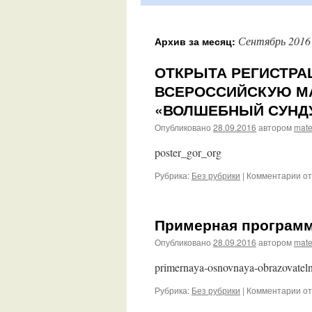
Сентябрь 2016
Архив за месяц:
ОТКРЫТА РЕГИСТРА
ВСЕРОССИЙСКУЮ М
«ВОЛШЕБНЫЙ СУНД
Опубликовано
28.09.2016
автором
mat
poster_gor_org
к
Рубрика:
Без рубрики
|
Комментарии
от
за
ОТ
РЕ
Примерная программ
НА
БЕ
Опубликовано
28.09.2016
автором
mat
В
МА
primernaya-osnovnaya-obrazovate
О
«
к
Рубрика:
Без рубрики
|
Комментарии
от
СУ
за