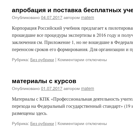
серии
апробация и поставка бесплатных уч
«Сферы»
Опубликовано
04.07.2017
автором
matem
Корпорация Российский учебник предлагает к пилотиров
прошедшие все процедуры экспертизы в 2016 году и пол
заключения см. Приложение 1, но не вошедшие в Федераль
переносом сроков его формирования. Для организации и
к
Рубрика:
Без рубрики
|
Комментарии
отключены
записи
апробация
и
материалы с курсов
поставка
Опубликовано
01.07.2017
автором
matem
бесплатных
учебников
Материалы с КПК «Профессиональная деятельность учител
перехода на Федеральный государственный стандарт» (19 
размещены здесь.
к
Рубрика:
Без рубрики
|
Комментарии
отключены
записи