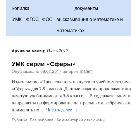
копилка
документы
УМК
ФГОС
ФОС
высказывания о математике и
математиках
Июль 2017
Архив за месяц:
УМК серии «Сферы»
Опубликовано
08.07.2017
автором
matem
Издательство «Просвещение» выпустило учебно-методичес
«Сферы» для 7-9 классов. Данные издания продолжают л
начатую учебниками для 5-6 классов. В содержательном 
направлены на формирование центральных алгебраических
применять их …
Читать далее
→
к
Рубрика:
Без рубрики
|
Комментарии
отключены
записи
УМК