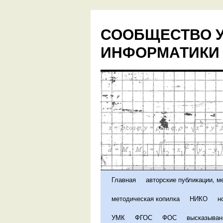
Перейти
к
СООБЩЕСТВО У
содержимому
ИНФОРМАТИКИ 
Главная
авторские публикации, м
методическая копилка
НИКО
н
УМК
ФГОС
ФОС
высказыван