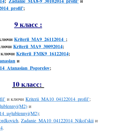
14
;
Zadanie_MA8-9_30102014_profil’
и
014_profil’
;
9 класс :
ключи
Kriterii_MA9_26112014_
;
ключи
Kriterii_MA9_30092014
;
 ключи
Kriterii_FMK9_16122014
;
anasian
и
14_Atanasian_Pogorelov
;
10 класс:
il’
и ключи
Kriterii_MA10_04122014_profil’
;
ublennyi(M2)
и
14_uglublennyi(M2)
;
rdkovich
,
Zadanie_MA10_04122014_Nikol’skii
и
14
.