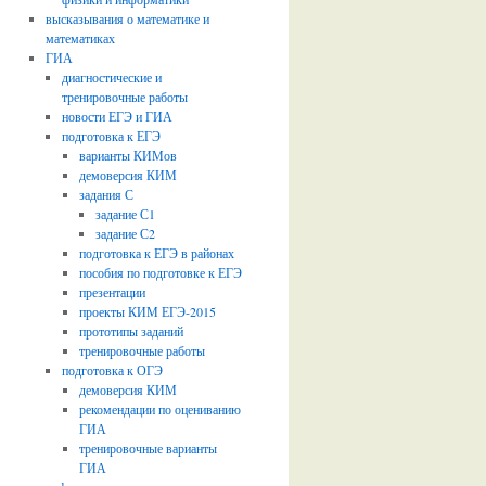
высказывания о математике и
математиках
ГИА
диагностические и
тренировочные работы
новости ЕГЭ и ГИА
подготовка к ЕГЭ
варианты КИМов
демоверсия КИМ
задания С
задание С1
задание С2
подготовка к ЕГЭ в районах
пособия по подготовке к ЕГЭ
презентации
проекты КИМ ЕГЭ-2015
прототипы заданий
тренировочные работы
подготовка к ОГЭ
демоверсия КИМ
рекомендации по оцениванию
ГИА
тренировочные варианты
ГИА