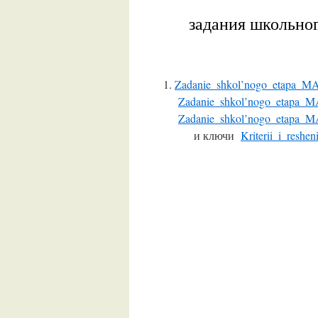
задания школьног
Zadanie_shkol’nogo_etapa_M
Zadanie_shkol’nogo_etapa_
Zadanie_shkol’nogo_etapa_
и ключи
Kriterii_i_resh