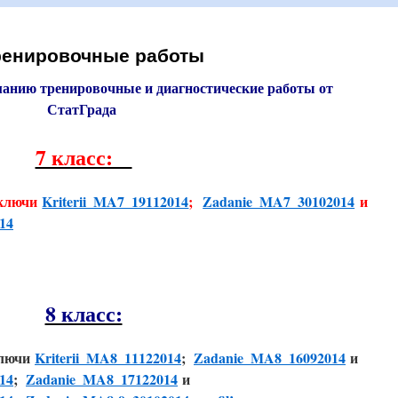
тренировочные работы
анию тренировочные и диагностические работы от
СтатГрада
7 класс:
ключи
Kriterii_MA7_19112014
;
Zadanie_MA7_30102014
и
14
8 класс:
лючи
Kriterii_MA8_11122014
;
Zadanie_MA8_16092014
и
14
;
Zadanie_MA8_17122014
и