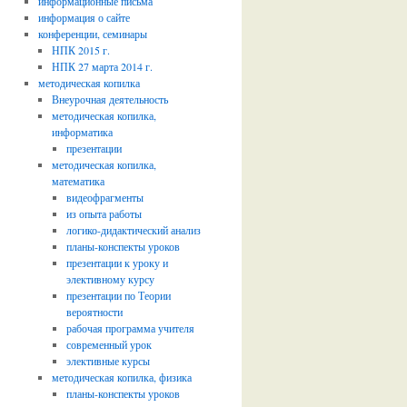
информационные письма
информация о сайте
конференции, семинары
НПК 2015 г.
НПК 27 марта 2014 г.
методическая копилка
Внеурочная деятельность
методическая копилка,
информатика
презентации
методическая копилка,
математика
видеофрагменты
из опыта работы
логико-дидактический анализ
планы-конспекты уроков
презентации к уроку и
элективному курсу
презентации по Теории
вероятности
рабочая программа учителя
современный урок
элективные курсы
методическая копилка, физика
планы-конспекты уроков