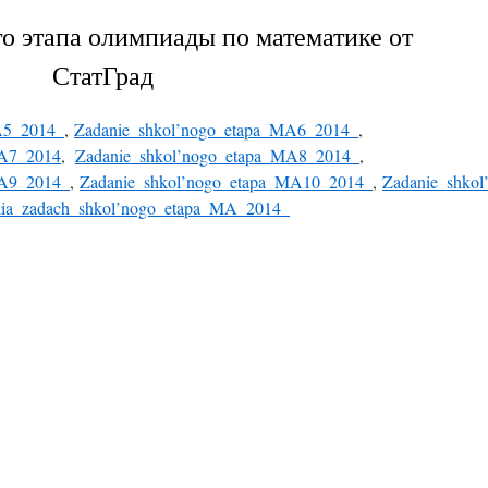
о этапа олимпиады по математике от
СтатГрад
A5_2014_
,
Zadanie_shkol’nogo_etapa_MA6_2014_
,
MA7_2014
,
Zadanie_shkol’nogo_etapa_MA8_2014_
,
MA9_2014_
,
Zadanie_shkol’nogo_etapa_MA10_2014_
,
Zadanie_shko
eniia_zadach_shkol’nogo_etapa_MA_2014_