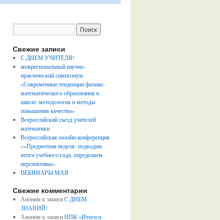
Свежие записи
С ДНЕМ УЧИТЕЛЯ!
межрегиональный научно-
практический симпозиум
«Современные тенденции физико-
математического образования в
школе: методология и методы
повышения качества»
Всероссийский съезд учителей
математики
Всероссийская онлайн-конференция
««Предметная неделя: подводим
итоги учебного года, определяем
перспективы».
ВЕБИНАРЫ МАЯ
Свежие комментарии
Аноним
к записи
С ДНЕМ
ЗНАНИЙ!
Аноним
к записи
НПК «Итоги и