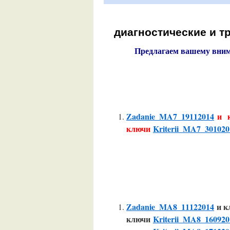
диагностические и 
Предлагаем вашему вним
Zadanie_MA7_19112014
и 
ключи
Kriterii_MA7_301020
Zadanie_MA8_11122014
и к
ключи
Kriterii_MA8_160920