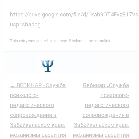
https://drive.google.com/file/d/1kah9OT4FvzB17
usp=sharing
This entry was posted in
Новости
. Bookmark the
permalink
.
Post
←
ВЕБИНАР «Служба
Вебинар «Служба
Navigation
психолого-
психолого-
педагогического
педагогического
сопровождения в
сопровождения в
Забайкальском крае:
Забайкальском крае:
механизмы развития
механизмы развития