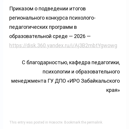
Приказом о подведении итогов
регионального конкурса психолого-
педагогических программ в
образовательной среде — 2026 —
https://disk.360.yandex.ru/i/Aj3B2mbtYgwowg
С благодарностью,
кафедра педагогики,
психологии
и образовательного
менеджмента
ГУ ДПО «ИРО Забайкальского
края»
This entry was posted in
Новости
. Bookmark the
permalink
.