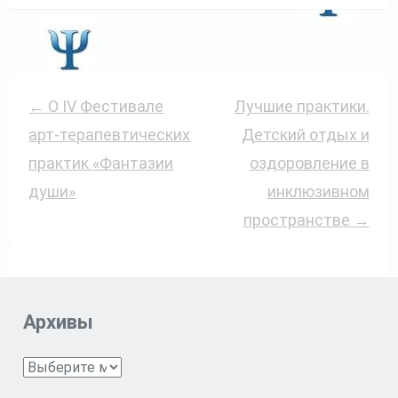
Post
←
О IV Фестивале
Лучшие практики.
Navigation
арт‑терапевтических
Детский отдых и
практик «Фантазии
оздоровление в
души»
инклюзивном
пространстве
→
Архивы
Архивы